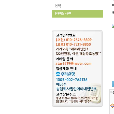
연혁
천년초 사진
이