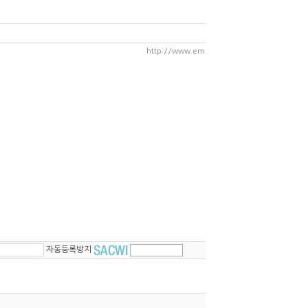
http://www.emi1000.com/board/87
인쇄
|
메
수정하기
삭제하
자동등록방지