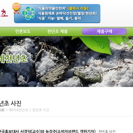
언론보도
천년초 제품
제품구매
년초 사진
ME
> 에미네천년초 > 천년초 사진
한국홍보대사 서경덕(교수)와 농장주(소비자브랜드 객원기자)
|
천년초 사진