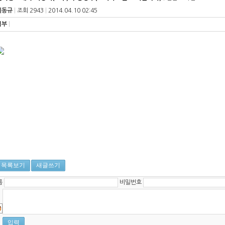
이동규
|
조회 2943
|
2014.04.10 02:45
첨부
|
목록보기
새글쓰기
름
비밀번호
입력