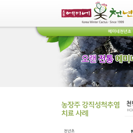
에미네천년초
천
HO
천년초